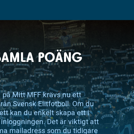
SAMLA POÄNG
n på Mitt MFF krävs nu ett
från Svensk Elitfotboll. Om du
ett kan du enkelt skapa ett i
loggningen. Det är viktigt att
a mailadress som du tidigare