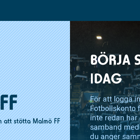
BÖRJA 
IDAG
FF
För att logga i
Fotbollskonto 
inte redan har 
att stötta Malmö FF
samband med in
du anger samm