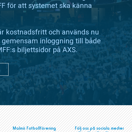
MFF för att systemet ska känna
är kostnadsfritt och används nu
 gemensam inloggning till både
FF:s biljettsidor på AXS.
Malmö Fotbollförening
Följ oss på sociala medier