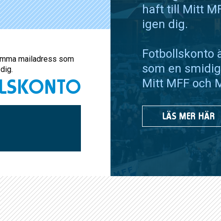
haft till Mitt 
igen dig.
Fotbollskonto 
r samma mailadress som
som en smidig
dig.
LLSKONTO
Mitt MFF och M
LÄS MER HÄR